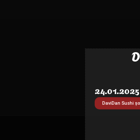
D
24.01.2025
DaviDan Sushi șo