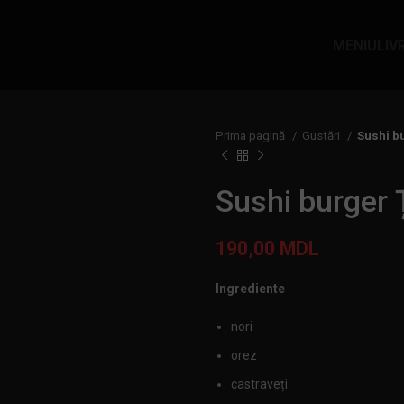
MENIU
LIV
Prima pagină
Gustări
Sushi b
Sushi burger 
190,00
MDL
Ingrediente
nori
orez
castraveți