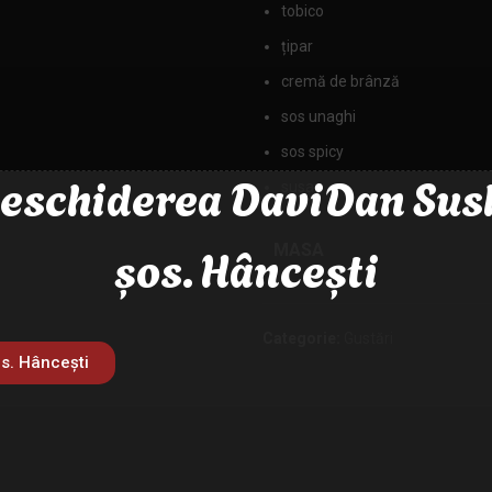
tobico
țipar
cremă de brânză
sos unaghi
sos spicy
eschiderea DaviDan Sus
susan
șos. Hâncești
MASA
Categorie:
Gustări
s. Hâncești