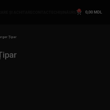
0
0,00
MDL
RARE ȘI ACHITARE
CONTACTE
CHIȘINĂU
RU
urger Țipar
Țipar