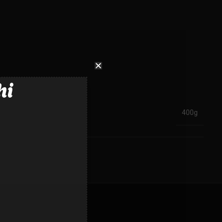
hi
400g