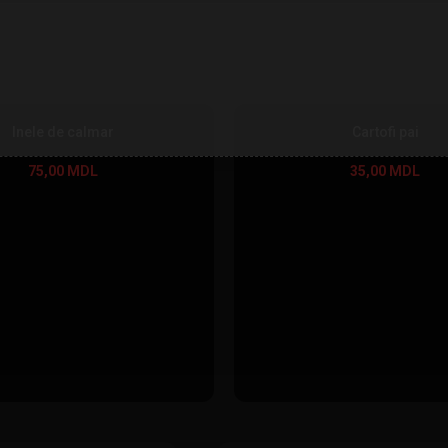
Inele de calmar
Cartofi pai
75,00
MDL
35,00
MDL