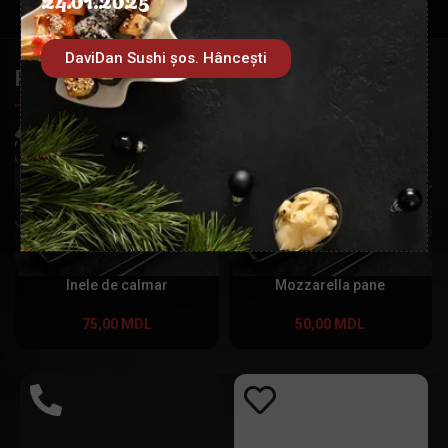
DaviDan Sushi șos. Hâncești
PRODUSE SIMILARE
Inele de calmar
Mozzarella pane
75,00
MDL
50,00
MDL