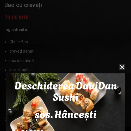
Bao cu creveți
70,00
MDL
Ingrediente:
Chifle Bao
creveți panați
mix de salată
sos Unaghi
susan
Deschiderea DaviDan
Sushi
MASA
220g
șos. Hâncești
Categorie:
Gustări
24.01.2025