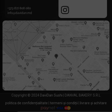
+373 (67) 808 080
info@davidan.md
Strada Vlaicu Pârcălab 52
Etajul 2
Copyright © 2024
DaviDan Sushi
| DANVAL BAKERY S.R.L
politica de confidențialitate
|
termeni și condiții
|
livrare și achitare