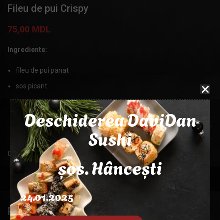
Fileu de pui Crispy
75,00
MDL
Ingrediente:
fileu de pui panat
sos picant
Deschiderea DaviDan
MASA
150g, 50g
Sushi
Categorie:
Gustări
șos. Hâncești
24.01.2025
PRODUSE SIMILARE