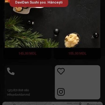
DaviDan Sushi șos. Hâncești
Sushi Burger Somon Grill
Burger cu pui
145,00
MDL
105,00
MDL
+373 (67) 808 080
info@davidan.md