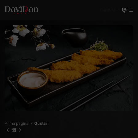
CHIȘINĂU
RU
Prima pagină
Gustări