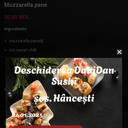
Mozzarella pane
50,00
MDL
Ingrediente:
mozzarella panată
sos sweet-chilli
Deschiderea DaviDan
MASA
150g, 50g
Sushi
Categorie:
Gustări
șos. Hâncești
24.01.2025
PRODUSE SIMILARE