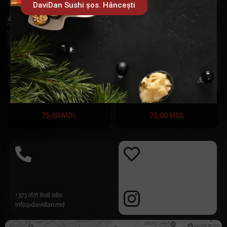
DaviDan Sushi șos. Hâncești
Inele de calmar
Popcorn Creveți
75,00
MDL
75,00
MDL
+373 (67) 808 080
info@davidan.md