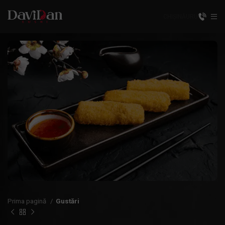
CHIȘINĂU
RU
Prima pagină
Gustări