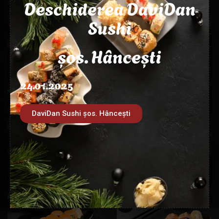
Deschiderea DaviDan
Sushi
șos. Hâncești
Харуто
Kappa Maki
200,00
лей
50,00
лей
24.01.2025
DaviDan Sushi șos. Hâncești
Kyoto
Oh my cheeseus
180,00
лей
169,00
лей