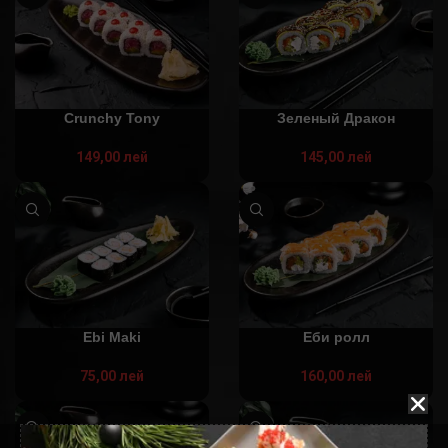
Crunchy Tony
Зеленый Дракон
149,00
лей
145,00
лей
Ebi Maki
Еби ролл
75,00
лей
160,00
лей