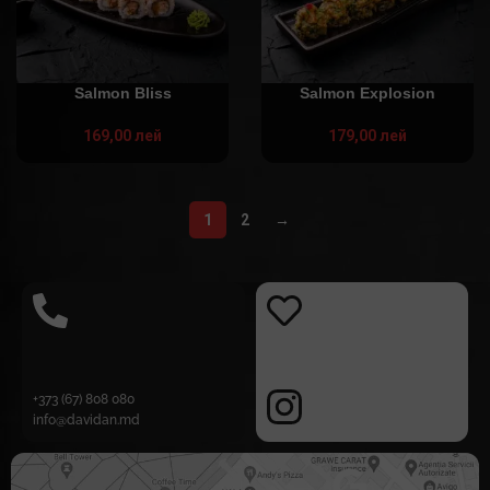
Salmon Bliss
Salmon Explosion
169,00
лей
179,00
лей
1
2
→
+373 (67) 808 080
info@davidan.md