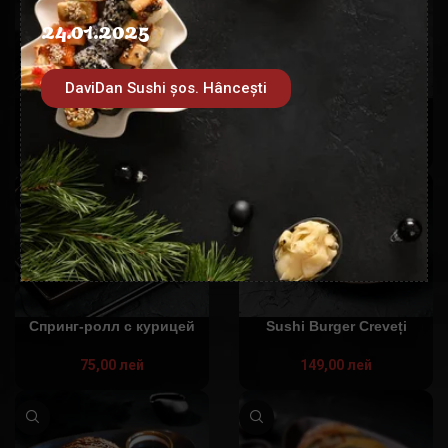
24.01.2025
DaviDan Sushi șos. Hâncești
Наггетсы
Popcorn Creveți
75,00
лей
75,00
лей
Спринг-ролл с курицей
Sushi Burger Creveți
75,00
лей
149,00
лей