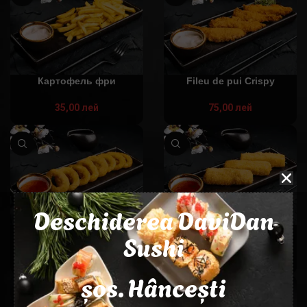
Картофель фри
Fileu de pui Crispy
35,00
лей
75,00
лей
Deschiderea DaviDan
Кольца кальмара
Моцарелла Пане
Sushi
75,00
лей
50,00
лей
șos. Hâncești