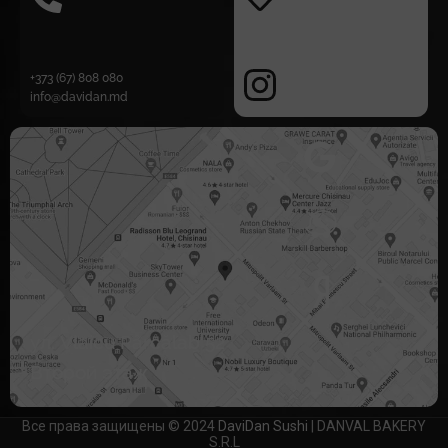
+373 (67) 808 080
info@davidan.md
ул. Vlaicu Pârcălab 52
Второй этаж
Все права защищены © 2024
DaviDan Sushi
| DANVAL BAKERY
S.R.L