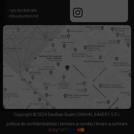
+373 (67) 808 080
info@davidan.md
Strada Vlaicu Pârcălab 52
Etajul 2
Copyright © 2024
DaviDan Sushi
| DANVAL BAKERY S.R.L
politica de confidențialitate
|
termeni și condiții
|
livrare și achitare