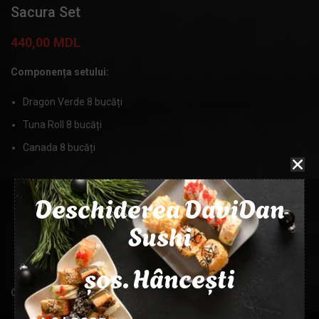
Sacura Set
440,00
MDL
Componența setului:
Dragon Verde 8 bucăți
Tuna Roll 8 bucăți
Canada 8 bucăți
BUCĂȚI
24 buc
Deschiderea DaviDan
Sushi
MASA
850g
șos. Hâncești
Categorie:
Seturi