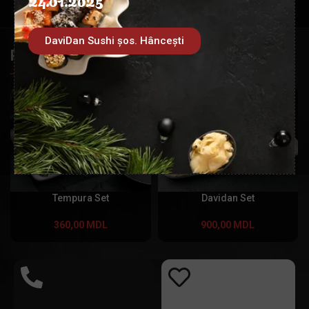
24.01.2025
DaviDan Sushi șos. Hâncești
PRODUSE SIMILARE
Tempura Set
Davidan Set
360,00
MDL
900,00
MDL