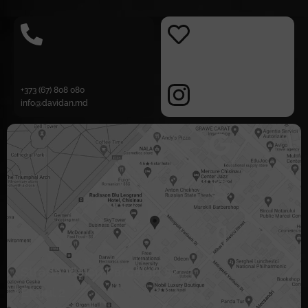
+373 (67) 808 080
info@davidan.md
Strada Vlaicu Pârcălab 52
Etajul 2