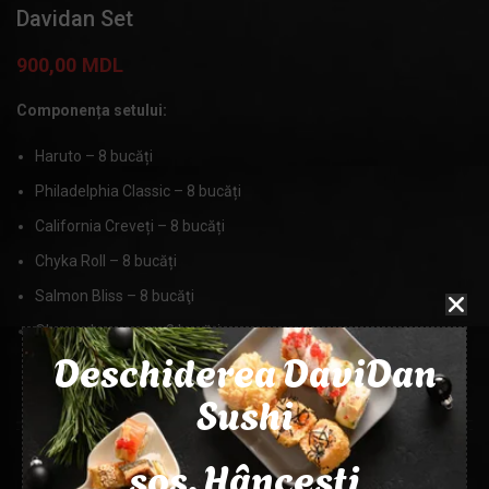
Davidan Set
900,00
MDL
Componența setului:
Haruto – 8 bucăți
Philadelphia Classic – 8 bucăți
California Creveți – 8 bucăți
Chyka Roll – 8 bucăți
Salmon Bliss – 8 bucăţi
Oh my cheeseus – 8 bucăţi
Deschiderea DaviDan
BUCĂȚI
Sushi
48 buc
șos. Hâncești
MASA
1900g