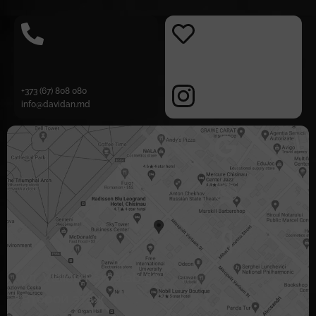
+373 (67) 808 080
info@davidan.md
ул. Vlaicu Pârcălab 52
Второй этаж