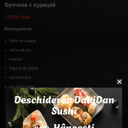
Фунчоза с курицей
100,00
лей
Ингредиенты:
fidea de boabe
carne de pui
morcov
tulpină de țelină
sos sriracha
sos lunch-king
Deschiderea DaviDan
ardei
Sushi
кунжут
ВЕС
320г
șos. Hâncești