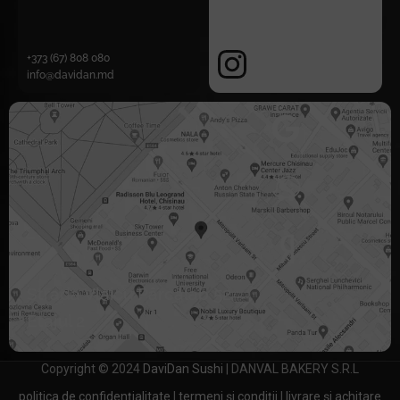
+373 (67) 808 080
info@davidan.md
Strada Vlaicu Pârcălab 52
Etajul 2
Copyright © 2024
DaviDan Sushi
| DANVAL BAKERY S.R.L
politica de confidențialitate
|
termeni și condiții
|
livrare și achitare