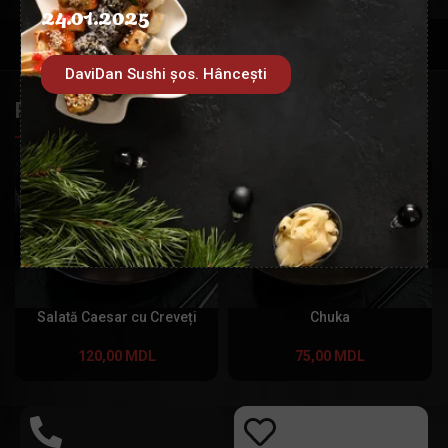
24.01.2025
DaviDan Sushi șos. Hâncești
PRODUSE SIMILARE
Salată Caesar cu Creveți
Chuka
120,00
MDL
75,00
MDL