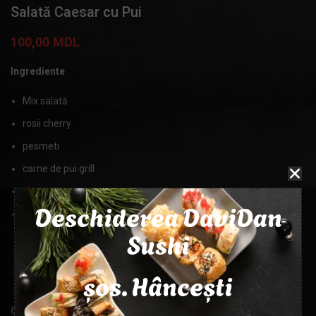
Salată Caesar cu Pui
100,00
MDL
Ingrediente
Mix salată
rosii cherry
pesmeti
carne de pui grill
sos caesar
Deschiderea DaviDan
parmesan
Sushi
MASA
320g
șos. Hâncești
Categorie:
Salate