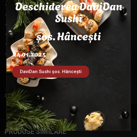
Deschiderea DaviDan
sos poke
Sushi
sos soia
nuci caju
șos. Hâncești
sos unaghi
susan
24.01.2025
MASA
450g
DaviDan Sushi șos. Hâncești
Categorie:
Poke bowl
PRODUSE SIMILARE