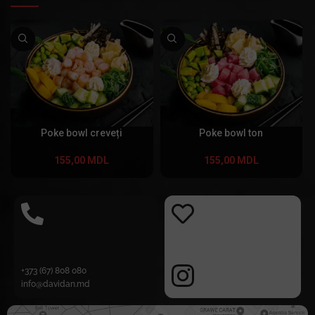
Poke bowl creveți
Poke bowl ton
155,00
MDL
155,00
MDL
+373 (67) 808 080
info@davidan.md