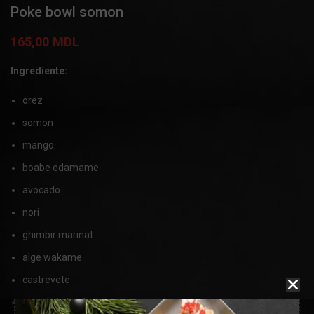
Poke bowl somon
165,00
MDL
Ingrediente:
orez
somon
mango
boabe edamame
avocado
nori
ghimbir marinat
alge wakame
castrevete
cremă de brnânză