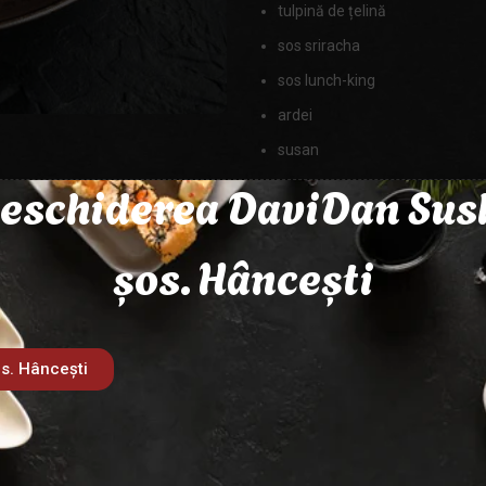
tulpină de țelină
sos sriracha
sos lunch-king
ardei
susan
eschiderea DaviDan Sus
MASA
șos. Hâncești
Categorie:
Funcioza
s. Hâncești