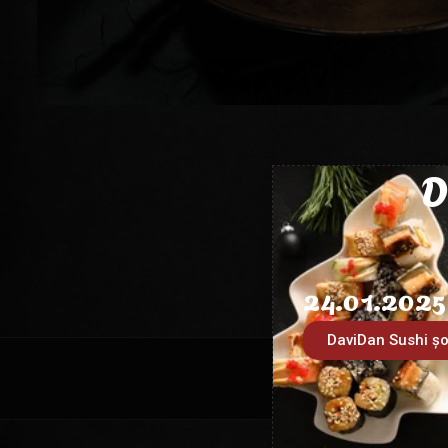
D
24.01.2025
DaviDan Sushi șo