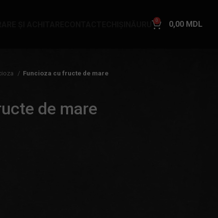
0
0,00
MDL
RARE ȘI ACHITARE
CONTACTE
CHIȘINĂU
RU
cioza
Funcioza cu fructe de mare
ructe de mare