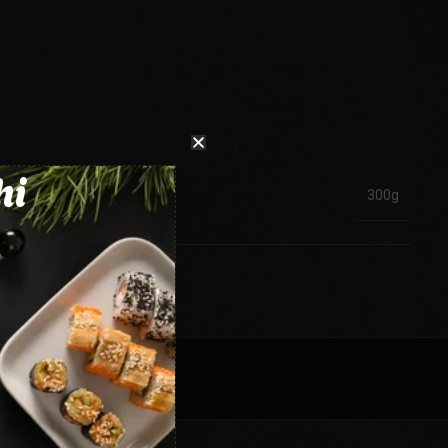
hi
300g