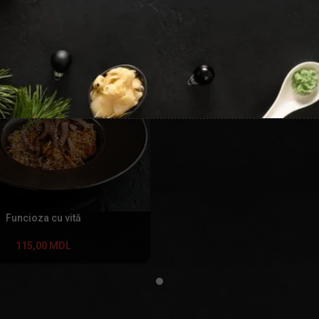
Funcioza cu vită
115,00
MDL