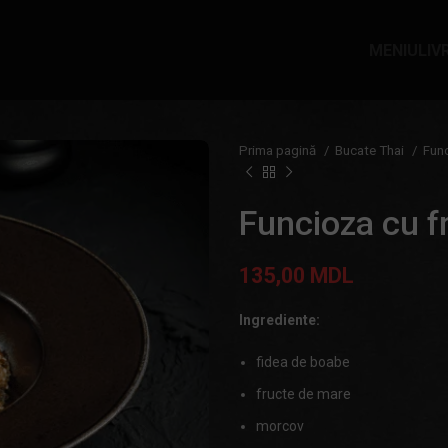
MENIU
LIV
Prima pagină
Bucate Thai
Fun
Funcioza cu f
135,00
MDL
Ingrediente:
fidea de boabe
fructe de mare
morcov