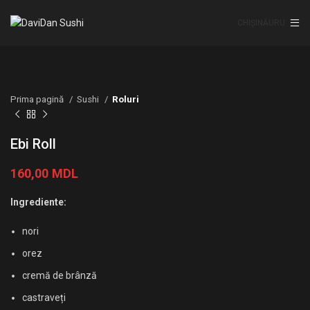
CHIȘINĂU
RU
Prima pagină
Sushi
Roluri
Ebi Roll
160,00
MDL
Ingrediente:
nori
orez
cremă de brânză
castraveți