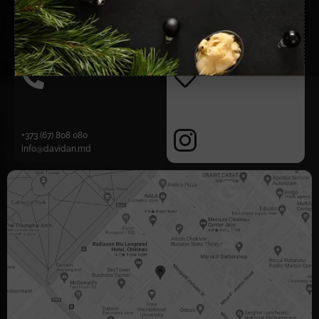
28,00
MDL
25,00
MDL
+373 (67) 808 080
info@davidan.md