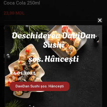
Coca Cola 250ml
23,00
MDL
Categorie:
Băuturi răcoritoare
Deschiderea DaviDan
Sushi
șos. Hâncești
PRODUSE SIMILARE
24.01.2025
DaviDan Sushi șos. Hâncești
Schweppes Pomegranate
Sprite 500ml