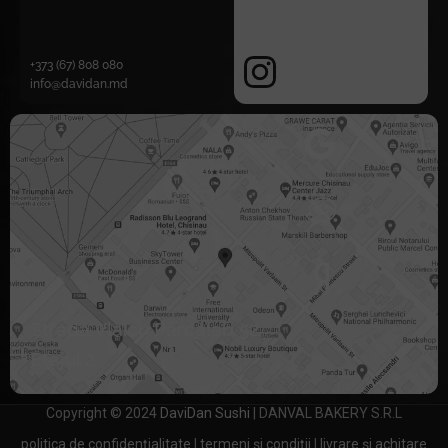
+373 (67) 808 080
info@davidan.md
Strada Vlaicu Pârcălab 52
Etajul 2
Copyright © 2024
DaviDan Sushi
| DANVAL BAKERY S.R.L
politica de confidențialitate
|
termeni și condiții
|
livrare și achitare