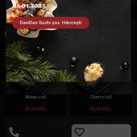
24.01.2025
DaviDan Sushi șos. Hâncești
PRODUSE SIMILARE
Minari roll
Cherry roll
85,00
MDL
85,00
MDL